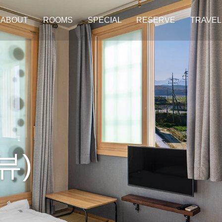
ABOUT
ROOMS
SPECIAL
RESERVE
TRAVEL
뷰)