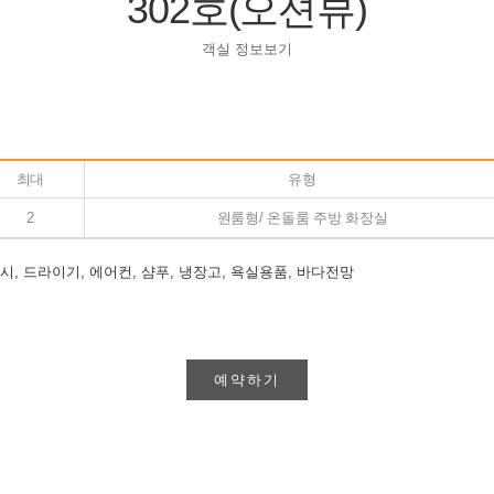
302호(오션뷰)
객실 정보보기
최대
유형
2
원룸형/ 온돌룸 주방 화장실
워시, 드라이기, 에어컨, 샴푸, 냉장고, 욕실용품, 바다전망
예약하기