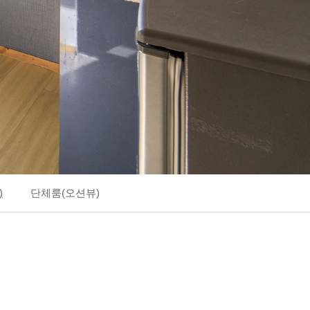
)
단체룸(오션뷰)