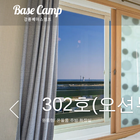
302호(오션
원룸형/ 온돌룸 주방 화장실